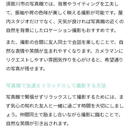
須賀川市の写真館では、背景やライティングを工夫し
て、振袖や袴の色味が美しく映える撮影が可能です。屋
内スタジオだけでなく、天気が良ければ写真館の近くの
自然を背景にしたロケーション撮影もおすすめです。
また、撮影の合間に友人同士で会話を楽しむことで、自
然な表情や笑顔が生まれやすくなります。カメラマンに
リクエストしやすい雰囲気作りを心がけると、希望通り
の写真が残せます。
写真館で友達とリラックスして撮影する方法
写真館で緊張せずリラックスして撮影するためには、ま
ず気心の知れた友人と一緒に過ごす時間を大切にしまし
ょう。仲間同士で励まし合いながら撮影に臨むことで、
自然な笑顔が引き出されます。