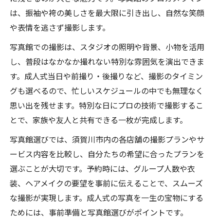
は、振袖や袴の美しさを最大限に引き出し、自然な笑顔
や表情を逃さず撮影します。
写真館での撮影は、スタジオの照明や背景、小物を活用
し、普段はなかなか撮れない特別な雰囲気を演出できま
す。成人式当日や前撮り・後撮りなど、撮影のタイミン
グも選べるので、忙しいスケジュールの中でも無理なく
思い出を残せます。特別な日にプロの技術で撮影するこ
とで、家族や友人と共有できる一枚が完成します。
写真館選びでは、須賀川市内の各店舗の撮影プランやサ
ービス内容を比較し、自分たちの希望に合ったプランを
選ぶことが大切です。予約時には、グループ人数や衣
装、ヘアメイクの要望を事前に伝えることで、スムーズ
な撮影が実現します。成人式の写真を一生の宝物にする
ためには、事前準備と写真館選びがポイントです。