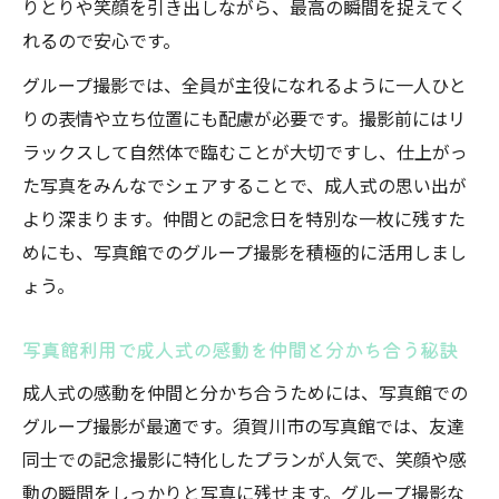
りとりや笑顔を引き出しながら、最高の瞬間を捉えてく
れるので安心です。
グループ撮影では、全員が主役になれるように一人ひと
りの表情や立ち位置にも配慮が必要です。撮影前にはリ
ラックスして自然体で臨むことが大切ですし、仕上がっ
た写真をみんなでシェアすることで、成人式の思い出が
より深まります。仲間との記念日を特別な一枚に残すた
めにも、写真館でのグループ撮影を積極的に活用しまし
ょう。
写真館利用で成人式の感動を仲間と分かち合う秘訣
成人式の感動を仲間と分かち合うためには、写真館での
グループ撮影が最適です。須賀川市の写真館では、友達
同士での記念撮影に特化したプランが人気で、笑顔や感
動の瞬間をしっかりと写真に残せます。グループ撮影な