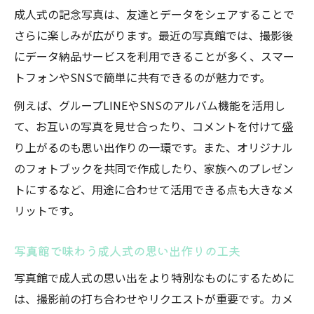
成人式の記念写真は、友達とデータをシェアすることで
さらに楽しみが広がります。最近の写真館では、撮影後
にデータ納品サービスを利用できることが多く、スマー
トフォンやSNSで簡単に共有できるのが魅力です。
例えば、グループLINEやSNSのアルバム機能を活用し
て、お互いの写真を見せ合ったり、コメントを付けて盛
り上がるのも思い出作りの一環です。また、オリジナル
のフォトブックを共同で作成したり、家族へのプレゼン
トにするなど、用途に合わせて活用できる点も大きなメ
リットです。
写真館で味わう成人式の思い出作りの工夫
写真館で成人式の思い出をより特別なものにするために
は、撮影前の打ち合わせやリクエストが重要です。カメ