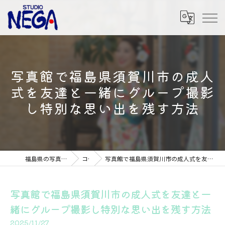
写真館で福島県須賀川市の成人
式を友達と一緒にグループ撮影
し特別な思い出を残す方法
福島県の写真館ならSTUDIO NEGA
コラム
写真館で福島県須賀川市の成人式を友達と一緒にグループ撮影し特別な思い出を残す方法
写真館で福島県須賀川市の成人式を友達と一
緒にグループ撮影し特別な思い出を残す方法
2025/11/27