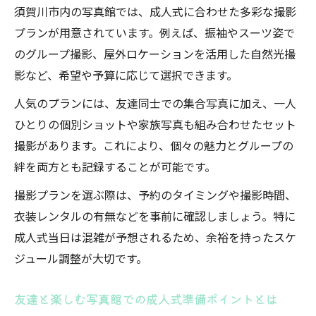
須賀川市内の写真館では、成人式に合わせた多彩な撮影
成人式当日を最高に彩る写真館での撮影ア
プランが用意されています。例えば、振袖やスーツ姿で
イデア
のグループ撮影、屋外ロケーションを活用した自然光撮
写真館で友達とリラックスして撮影する方
影など、希望や予算に応じて選択できます。
法
人気のプランには、友達同士での集合写真に加え、一人
記念写真の魅力を友達と満喫する成人式体験
ひとりの個別ショットや家族写真も組み合わせたセット
写真館で撮る成人式記念写真の魅力を解説
撮影があります。これにより、個々の魅力とグループの
友達と満喫する写真館での記念撮影ポイン
絆を両方とも記録することが可能です。
ト
撮影プランを選ぶ際は、予約のタイミングや撮影時間、
成人式記念写真を友達とシェアする楽しみ
衣装レンタルの有無などを事前に確認しましょう。特に
方
成人式当日は混雑が予想されるため、余裕を持ったスケ
写真館で味わう成人式の思い出作りの工夫
ジュール調整が大切です。
グループ撮影で映える写真館ならではの体
験
友達と楽しむ写真館での成人式準備ポイントとは
振袖姿を写真館で美しく残すグループ撮影術