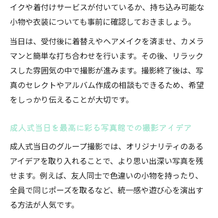
イクや着付けサービスが付いているか、持ち込み可能な
小物や衣装についても事前に確認しておきましょう。
当日は、受付後に着替えやヘアメイクを済ませ、カメラ
マンと簡単な打ち合わせを行います。その後、リラック
スした雰囲気の中で撮影が進みます。撮影終了後は、写
真のセレクトやアルバム作成の相談もできるため、希望
をしっかり伝えることが大切です。
成人式当日を最高に彩る写真館での撮影アイデア
成人式当日のグループ撮影では、オリジナリティのある
アイデアを取り入れることで、より思い出深い写真を残
せます。例えば、友人同士で色違いの小物を持ったり、
全員で同じポーズを取るなど、統一感や遊び心を演出す
る方法が人気です。