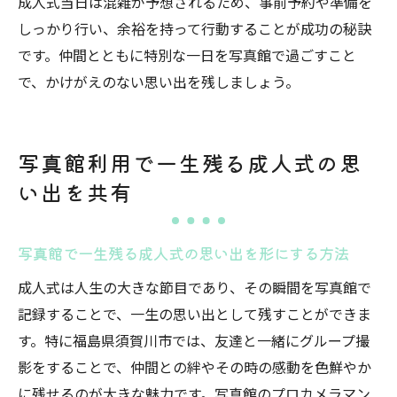
成人式当日は混雑が予想されるため、事前予約や準備を
しっかり行い、余裕を持って行動することが成功の秘訣
です。仲間とともに特別な一日を写真館で過ごすこと
で、かけがえのない思い出を残しましょう。
写真館利用で一生残る成人式の思
い出を共有
写真館で一生残る成人式の思い出を形にする方法
成人式は人生の大きな節目であり、その瞬間を写真館で
記録することで、一生の思い出として残すことができま
す。特に福島県須賀川市では、友達と一緒にグループ撮
影をすることで、仲間との絆やその時の感動を色鮮やか
に残せるのが大きな魅力です。写真館のプロカメラマン