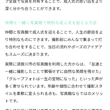
プ全員で写真を共有することで、成人式の思い出をより
深く分かち合うことができます。
仲間と一緒に写真館で特別な成人式を迎える方法
仲間と写真館で成人式を迎えることで、人生の節目をよ
り特別なものにできます。撮影前にみんなで集まって打
ち合わせをすることで、当日の流れやポーズのアイデア
もスムーズに決まります。
実際に須賀川市の写真館を利用した方からは、「友達と
一緒に撮影したことで緊張せずに自然な笑顔を残せた」
「グループフォトは一生の宝物になった」といった声が
多く寄せられています。年齢や個性に合わせて撮影スタ
イルを柔軟に変えられる点も、写真館ならではのメリッ
トです。