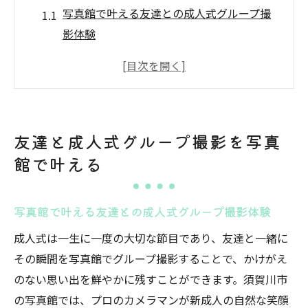
写真館で叶える友達との成人式グループ撮
影体験
須賀川市の写真館が提案する思い出の撮影
プラン
友達と楽しむ写真館での成人式準備ポイン
トとは
友達と成人式グループ撮影を写真
写真館を活用したグループフォトの魅力と
館で叶える
コツ
仲間と一緒に写真館で特別な成人式を迎え
る方法
写真館で叶える友達との成人式グループ撮影体験
写真館利用で一生残る成人式の思い出を共有
成人式は一生に一度の大切な節目であり、友達と一緒に
写真館で一生残る成人式の思い出を形にす
その瞬間を写真館でグループ撮影することで、かけがえ
る方法
のない思い出を鮮やかに残すことができます。須賀川市
の写真館では、プロのカメラマンが新成人の自然な笑顔
友達とシェアする写真館での成人式グルー