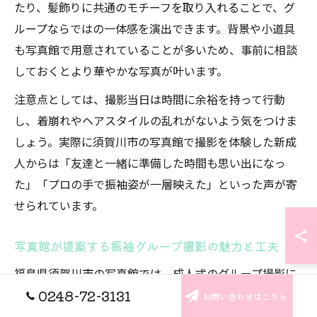
たり、髪飾りに共通のモチーフを取り入れることで、グ
ループならではの一体感を演出できます。背景や小道具
も写真館で用意されていることが多いため、事前に相談
しておくとより華やかな写真が叶います。
注意点としては、撮影当日は時間に余裕を持って行動
し、着崩れやヘアスタイルの乱れがないよう気をつけま
しょう。実際に須賀川市の写真館で撮影を体験した新成
人からは「友達と一緒に準備した時間も思い出になっ
た」「プロの手で振袖姿が一層映えた」といった声が寄
せられています。
写真館が提案する振袖グループ撮影の魅力と工夫
福島県須賀川市の写真館では、成人式のグループ撮影に
0248-72-3131
特化した多彩なプランが用意されています。例えば、屋
お問い合わせはこちら
外ロケーションを活かした自然光での撮影や、スタジオ