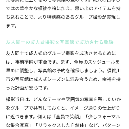
ではの華やかな振袖や袴に加え、思い出のアイテムを持
ち込むことで、より特別感のあるグループ撮影が実現し
ます。
友人同士の成人式撮影を写真館で成功させる秘訣
友人同士で成人式のグループ撮影を成功させるために
は、事前準備が重要です。まず、全員のスケジュールを
早めに調整し、写真館の予約を確保しましょう。須賀川
市の写真館は成人式シーズンに混み合うため、余裕を持
った計画が安心です。
撮影当日は、どんなテーマや雰囲気の写真を残したいか
をグループで共有しておくと、イメージ通りの仕上がり
に近づきます。例えば「全員で笑顔」「少しフォーマル
な集合写真」「リラックスした自然体」など、パターン