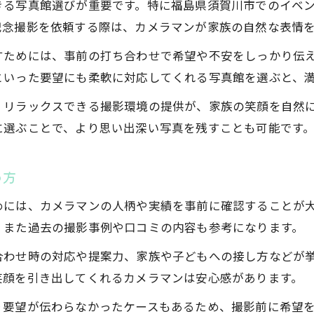
きる写真館選びが重要です。特に福島県須賀川市でのイベ
家族の雰囲気を活かす写真館の撮影テクニック
記念撮影を依頼する際は、カメラマンが家族の自然な表情
出張撮影ならではの安心ポイントを解説
すためには、事前の打ち合わせで希望や不安をしっかり伝
写真館の出張撮影で叶える自然な家族写真
といった要望にも柔軟に対応してくれる写真館を選ぶと、
安心できる写真館の出張撮影サポート体制
、リラックスできる撮影環境の提供が、家族の笑顔を自然
写真館出張撮影のメリットと注意点
に選ぶことで、より思い出深い写真を残すことも可能です
写真館の出張撮影で重要な事前打ち合わせ
自宅や会場で写真館撮影を楽しむコツ
め方
写真館で撮る家族写真の魅力とコツ
めには、カメラマンの人柄や実績を事前に確認することが
写真館で家族写真を素敵に残すポイント
、また過去の撮影事例や口コミの内容も参考になります。
写真館撮影で自然な笑顔を引き出すコツ
合わせ時の対応や提案力、家族や子どもへの接し方などが
写真館のプロが伝授する衣装選びのヒント
笑顔を引き出してくれるカメラマンは安心感があります。
思い出深い家族写真を写真館で撮る理由
り要望が伝わらなかったケースもあるため、撮影前に希望