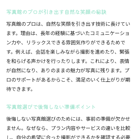
成人式前撮りを成功させる写真館利用法
写真館のプロが引き出す自然な笑顔の秘訣
写真館で前撮りを成功させる段取り術
写真館のプロは、自然な笑顔を引き出す技術に長けてい
事前準備で差がつく写真館利用のコツ
ます。理由は、長年の経験に基づいたコミュニケーショ
写真館への相談で理想の撮影プランを作る
ン力や、リラックスできる雰囲気作りができるためで
撮影当日も安心できる写真館のサポート体
す。例えば、会話を楽しみながら撮影を進めたり、緊張
制
を和らげる声かけを行ったりします。これにより、表情
写真館選びはアフターフォローも要チェッ
が自然になり、ありのままの魅力が写真に残ります。プ
ク
ロのサポートがあるからこそ、満足のいく仕上がりが期
素敵なアルバム作りは写真館に相談しよう
待できます。
須賀川市で思い出深い前撮りを実現する方法
須賀川 写真館で大切な思い出を残す方法
写真館選びで後悔しない準備ポイント
写真館で叶える自分らしい前撮りアイデア
後悔しない写真館選びのためには、事前の準備が欠かせ
須賀川市で写真館を選ぶ際の注目ポイント
ません。なぜなら、プラン内容やサービスの違いを比較
し、自分の希望に合った撮影ができるかを確認する必要
写真館でしか得られない特別な体験を紹介