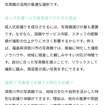
写真館の活用が最適な選択です。
振袖レンタルと写真館サービスの違い
写真館とフォトスタジオのメリット比較
成人式前撮りは写真館選びが大切な理由
スタジオ撮影とロケーションの選び方
成人式前撮りを成功させるには、写真館選びが最も重要
写真館の料金やオプションの見極め方
です。なぜなら、設備やサービス内容、スタッフの経験
前撮りに強い写真館の選び方ポイント
値が撮影の仕上がりに大きく影響するからです。例え
振袖姿を美しく残す写真館のポイント解説
ば、福島県須賀川市の写真館では、振袖に特化した撮影
写真館が振袖姿を美しく撮る工夫とは
ノウハウや、地域に根差した親しみやすい対応が特徴で
プロによる振袖撮影のこだわりポイント
す。自分に合った写真館を選ぶことで、リラックスして
写真館で振袖映えするポーズと表情作り
撮影に臨み、満足度の高い写真を手にできます。
フォトスタジオの光と背景で魅力アップ
須賀川 写真館で体験する特別な前撮り
振袖レンタルと写真館のセット活用術
須賀川市の写真館では、地域の文化や自然を活かした特
写真館で差がつく仕上がりの秘訣
別な前撮り体験ができます。理由は、地元の風景や雰囲
ヘアメイクや着付けも安心の写真館活用術