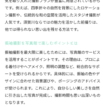
気を取り入れた撮影プランが豊富に用意されているから
写真館ならヘアメイクもトータルサポート
です。例えば、四季折々の自然を背景にしたロケーショ
着付けと撮影が同時に叶う写真館の魅力
ン撮影や、伝統的な和の空間を活用したスタジオ撮影が
写真館で安心できるヘアメイクの流れ
人気です。須賀川ならではの魅力を活かした前撮りは、
プロの技で理想の振袖姿を写真館で実現
他では得られない思い出を残せる方法です。
写真館だから叶うオリジナルコーデの提案
振袖撮影を写真館で楽しむポイントとは
写真館選びで着付けの質に注目しよう
振袖撮影を最大限に楽しむためには、写真館のサービス
写真館で叶える家族と共有する記念の瞬間
を活用することがポイントです。その理由は、プロによ
写真館で家族と残す成人式の特別な一枚
る着付けやヘアメイク、照明の調整など、総合的なサポ
写真館なら大切な人と撮影が楽しめる理由
ートを受けられるからです。具体的には、振袖の色やデ
家族写真も写真館で美しく仕上げるコツ
ザインに合わせた背景選びや、ポージングのアドバイス
共に祝う時間を写真館で思い出に残す方法
が受けられます。これにより、自分らしい美しさを自然
写真館で叶える親子の絆が深まる撮影体験
に引き出した写真が完成し、撮影時間も思い出深いもの
写真館のプロが家族写真をサポート
となります。