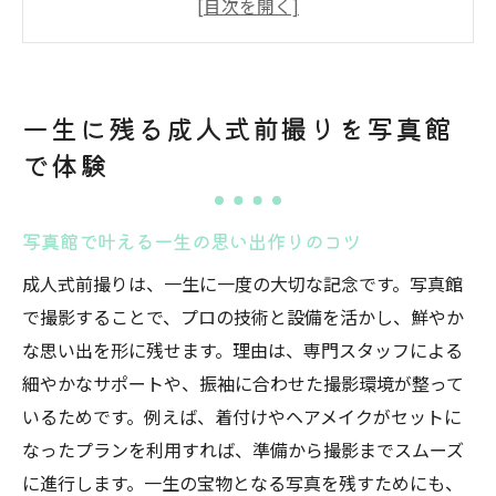
振袖撮影を写真館で楽しむポイントとは
写真館のプロが引き出す自然な笑顔の秘訣
写真館選びで後悔しない準備ポイント
一生に残る成人式前撮りを写真館
須賀川市で探す理想の写真館選びの秘訣
で体験
須賀川 写真館の特徴と選び方のコツ
成人式前撮りに最適な写真館の見極め方
写真館で叶える一生の思い出作りのコツ
写真館選びで重視すべきチェックポイント
成人式前撮りは、一生に一度の大切な記念です。写真館
証明写真やフォトウェディングとの違い解
で撮影することで、プロの技術と設備を活かし、鮮やか
説
な思い出を形に残せます。理由は、専門スタッフによる
フォトスタジオ選びは口コミも大切な理由
細やかなサポートや、振袖に合わせた撮影環境が整って
須賀川の写真館で叶える理想の前撮り体験
いるためです。例えば、着付けやヘアメイクがセットに
前撮りなら写真館の魅力を比較してみよう
なったプランを利用すれば、準備から撮影までスムーズ
写真館ごとの前撮りプランを徹底比較
に進行します。一生の宝物となる写真を残すためにも、