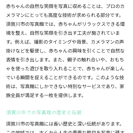
な思い出に
赤ちゃんの自然な笑顔を写真に収めることは、プロのカ
メラマンにとっても高度な技術が求められる部分です。
心に残るお宮参り撮影の秘訣
須賀川市の写真館では、赤ちゃんがリラックスできる環
写真館の柔軟なプランとサービス
境を整え、自然な笑顔を引き出す工夫が施されていま
特別な思い出を形にする写真館の力
す。例えば、撮影のタイミングや背景、カメラマンの声
お宮参りを一生の宝物にする写真館
掛けなどを駆使し、赤ちゃんの興味を引くことで自然な
写真館が提供するカスタマイズされた体験
表情を引き出します。また、親子の触れ合いや、おもち
須賀川市での思い出作りの第一歩
ゃを使った遊びを取り入れることで、赤ちゃんが楽しん
須賀川市の写真館でお宮参りを彩る家族の一瞬
でいる瞬間を捉えることができるのです。このような技
の物語
術は、写真館にしかできない特別なサービスであり、家
族全員が満足する一枚を提供します。
写真館で織り成す家族の物語
お宮参りを通じた家族の成長記録
須賀川市での写真館の歴史と伝統
写真館のプロによる感動の瞬間
須賀川市の写真館には長い歴史と深い伝統があります。
心温まる家族写真の撮影手法
この地域では、古くから人生の重要な節目を写真に残す