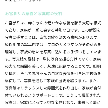
写真館での撮影準備と心構え
お宮参りの思い出を形にするプリント技術
お宮参りの意義と写真館の役割
写真館のプロが演出する須賀川市のお宮参り特
お宮参りは、赤ちゃんの健やかな成長を願う大切な儀式
別な思い出
であり、家族が一堂に会する特別な日です。この瞬間を
プロカメラマンの写真館での役割
写真に残すことは、家族の絆を深める意味があります。
お宮参り撮影の流れとポイント
須賀川市の写真館では、プロのカメラマンがその意義を
家族の個性を活かした写真演出
理解し、家族の想いを写真に込めるお手伝いをしていま
す。写真館の役割は、単に写真を撮るだけでなく、家族
須賀川市の写真館が生み出す特別な空間
の大切な瞬間を美しく、永遠に記録することです。照明
お宮参りを彩る衣装と小道具の選び方
や構図、そして赤ちゃんの自然な表情を引き出す技術を
家族がリラックスできる撮影環境
駆使して、写真を通じて家族の歴史を綴ります。また、
須賀川市での写真館体験赤ちゃんの笑顔を引き
写真館はリラックスした雰囲気を作り出し、家族が自然
出す秘訣
体でいられるようサポートします。こうして撮影された
赤ちゃんの自然な表情を捉える方法
写真は、家族にとって大切な宝物となり、未来へと繋が
写真館が提供する赤ちゃん向けの環境