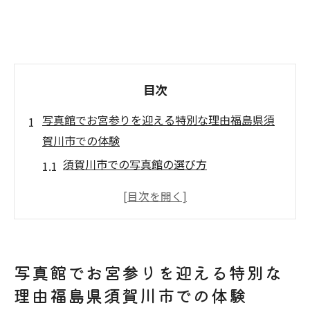
目次
写真館でお宮参りを迎える特別な理由福島県須
賀川市での体験
須賀川市での写真館の選び方
お宮参りの意義と写真館の役割
写真館で叶える家族の絆
赤ちゃんの自然な笑顔を引き出す方法
須賀川市での写真館の歴史と伝統
写真館でお宮参りを迎える特別な
お宮参りを心に刻む写真館の魅力
理由福島県須賀川市での体験
須賀川市の写真館が作り出すお宮参りの一生忘