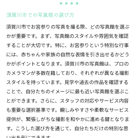
れられない瞬間
須賀川市での写真館の選び方
プロのカメラマンによる感動の一枚
須賀川市でお宮参りの写真を撮る際、どの写真館を選ぶ
家族の笑顔を引き出す撮影テクニック
かが重要です。まず、写真館のスタイルや雰囲気を確認
思い出を彩る写真館の特別サービス
することが大切です。特に、お宮参りという特別な行事
自然光を活かしたロケーション撮影の魅力
には、赤ちゃんや家族の自然な表情を引き出せるかどう
写真館が提供する個別プランの紹介
かがポイントとなります。須賀川市の写真館は、プロの
一生の宝物になる家族写真の作り方
カメラマンが多数在籍しており、それぞれが異なる撮影
福島県須賀川市の写真館でお宮参りの記憶を永
スタイルを持っています。見学や過去の作品を確認する
遠に残す技術
ことで、自分たちのイメージに最も近い写真館を選ぶこ
写真館の最新技術と撮影機材
とができます。さらに、スタッフの対応やサービス内容
も重要な選択基準です。親しみやすさや柔軟なサービス
プロによる画像編集のこだわり
提供が、緊張しがちな撮影を和やかに進める鍵となりま
写真館でのアルバム作成の流れ
す。こうした選び方を通じて、自分たちだけの特別な思
多彩な撮影スタイルの提案
い出を形にできます。