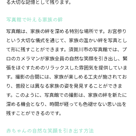
る大切な記憶として残ります。
家族が一緒に楽しむ撮影のコツ
写真館で叶える家族の絆
写真館での安全で快適な撮影体験
赤ちゃんの笑顔を引き出す写真館の技
写真館は、家族の絆を深める特別な場所です。お宮参り
という大切な儀式を通じて、家族の温かい絆を写真とし
須賀川市の写真館スタッフの優しさ
て形に残すことができます。須賀川市の写真館では、プ
温かい絆が形になる須賀川市の写真館でのお宮
ロのカメラマンが家族全員の自然な笑顔を引き出し、緊
参り撮影
張をほぐすためのリラックスした雰囲気を提供していま
お宮参りで家族の絆を強める理由
す。撮影の合間には、家族が楽しめる工夫が施されてお
写真館が提供する家族撮影の魅力
り、普段とは異なる家族の姿を発見することができま
絆を感じる写真館ならではの演出
す。このように、写真館での撮影は、家族の絆を新たに
家族の歴史を紡ぐ写真館での一枚
深める機会となり、時間が経っても色褪せない思い出を
写真館が叶える家族の特別な瞬間
残すことができるのです。
お宮参りを通じた家族の思い出作り
赤ちゃんの自然な笑顔を引き出す方法
写真館の手で福島県須賀川市のお宮参りを特別