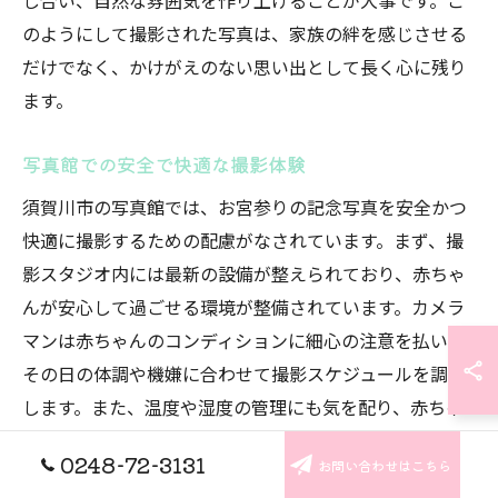
し合い、自然な雰囲気を作り上げることが大事です。こ
のようにして撮影された写真は、家族の絆を感じさせる
だけでなく、かけがえのない思い出として長く心に残り
ます。
写真館での安全で快適な撮影体験
須賀川市の写真館では、お宮参りの記念写真を安全かつ
快適に撮影するための配慮がなされています。まず、撮
影スタジオ内には最新の設備が整えられており、赤ちゃ
んが安心して過ごせる環境が整備されています。カメラ
マンは赤ちゃんのコンディションに細心の注意を払い、
その日の体調や機嫌に合わせて撮影スケジュールを調整
します。また、温度や湿度の管理にも気を配り、赤ちゃ
んが快適に過ごせる空間づくりを心掛けています。さら
0248-72-3131
お問い合わせはこちら
に、撮影時には保護者のサポートを受けながら、安全な