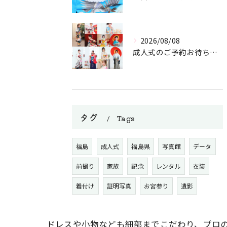
2026/08/08
成人式のご予約お待ちしております。
タグ
Tags
福島
成人式
福島県
写真館
データ
前撮り
家族
記念
レンタル
衣装
着付け
証明写真
お宮参り
遺影
ドレスや小物なども細部までこだわり、プロ